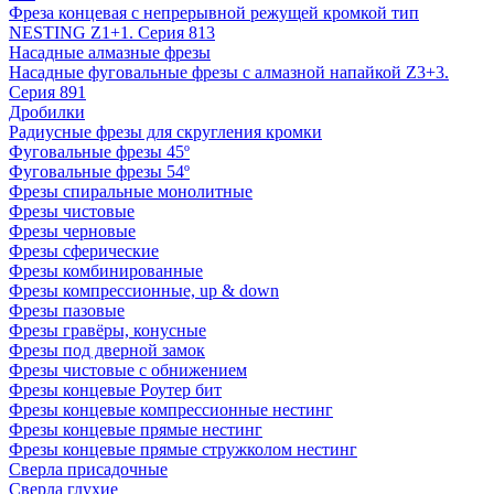
Фреза концевая с непрерывной режущей кромкой тип
NESTING Z1+1. Серия 813
Насадные алмазные фрезы
Насадные фуговальные фрезы с алмазной напайкой Z3+3.
Серия 891
Дробилки
Радиусные фрезы для скругления кромки
Фуговальные фрезы 45º
Фуговальные фрезы 54º
Фрезы спиральные монолитные
Фрезы чистовые
Фрезы черновые
Фрезы сферические
Фрезы комбинированные
Фрезы компрессионные, up & down
Фрезы пазовые
Фрезы гравёры, конусные
Фрезы под дверной замок
Фрезы чистовые с обнижением
Фрезы концевые Роутер бит
Фрезы концевые компрессионные нестинг
Фрезы концевые прямые нестинг
Фрезы концевые прямые стружколом нестинг
Сверла присадочные
Сверла глухие