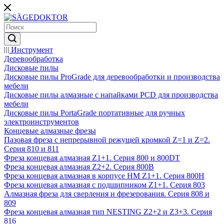
Инструмент
Деревообработка
Дисковые пилы
Дисковые пилы ProGrade для деревообработки и производства
мебели
Дисковые пилы алмазные с напайками PCD для производства
мебели
Дисковые пилы PortaGrade портативные для ручных
электроинструментов
Концевые алмазные фрезы
Пазовая фреза с непрерывной режущей кромкой Z=1 и Z=2.
Серия 810 и 811
Фреза концевая алмазная Z1+1. Серия 800 и 800DT
Фреза концевая алмазная Z2+2. Серия 800B
Фреза концевая алмазная в корпусе НМ Z1+1. Серия 800H
Фреза концевая алмазная с подшипником Z1+1. Серия 803
Алмазная фреза для сверления и фрезерования. Серия 808 и
809
Фреза концевая алмазная тип NESTING Z2+2 и Z3+3. Серия
816