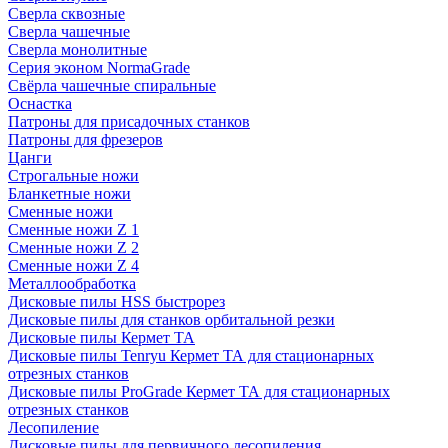
Сверла сквозные
Сверла чашечные
Сверла монолитные
Серия эконом NormaGrade
Свёрла чашечные спиральные
Оснастка
Патроны для присадочных станков
Патроны для фрезеров
Цанги
Строгальные ножи
Бланкетные ножи
Сменные ножи
Сменные ножи Z 1
Сменные ножи Z 2
Сменные ножи Z 4
Металлообработка
Дисковые пилы HSS быстрорез
Дисковые пилы для станков орбитальной резки
Дисковые пилы Кермет ТА
Дисковые пилы Tenryu Кермет ТА для стационарных
отрезных станков
Дисковые пилы ProGrade Кермет ТА для стационарных
отрезных станков
Лесопиление
Дисковые пилы для первичного лесопиления