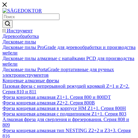
Инструмент
Деревообработка
Дисковые пилы
Дисковые пилы ProGrade для деревообработки и производства
мебели
Дисковые пилы алмазные с напайками PCD для производства
мебели
Дисковые пилы PortaGrade портативные для ручных
электроинструментов
Концевые алмазные фрезы
Пазовая фреза с непрерывной режущей кромкой Z=1 и Z=2.
Серия 810 и 811
Фреза концевая алмазная Z1+1. Серия 800 и 800DT
Фреза концевая алмазная Z2+2. Серия 800B
Фреза концевая алмазная в корпусе НМ Z1+1. Серия 800H
Фреза концевая алмазная с подшипником Z1+1. Серия 803
Алмазная фреза для сверления и фрезерования. Серия 808 и
809
Фреза концевая алмазная тип NESTING Z2+2 и Z3+3. Серия
816