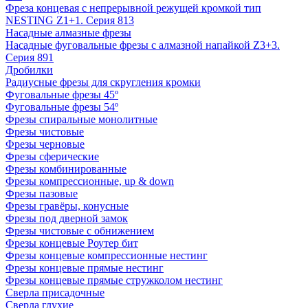
Фреза концевая с непрерывной режущей кромкой тип
NESTING Z1+1. Серия 813
Насадные алмазные фрезы
Насадные фуговальные фрезы с алмазной напайкой Z3+3.
Серия 891
Дробилки
Радиусные фрезы для скругления кромки
Фуговальные фрезы 45º
Фуговальные фрезы 54º
Фрезы спиральные монолитные
Фрезы чистовые
Фрезы черновые
Фрезы сферические
Фрезы комбинированные
Фрезы компрессионные, up & down
Фрезы пазовые
Фрезы гравёры, конусные
Фрезы под дверной замок
Фрезы чистовые с обнижением
Фрезы концевые Роутер бит
Фрезы концевые компрессионные нестинг
Фрезы концевые прямые нестинг
Фрезы концевые прямые стружколом нестинг
Сверла присадочные
Сверла глухие