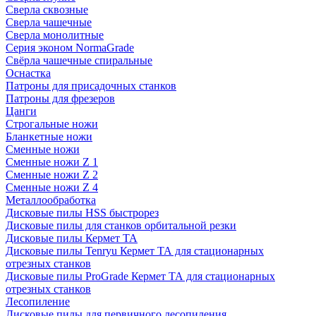
Сверла сквозные
Сверла чашечные
Сверла монолитные
Серия эконом NormaGrade
Свёрла чашечные спиральные
Оснастка
Патроны для присадочных станков
Патроны для фрезеров
Цанги
Строгальные ножи
Бланкетные ножи
Сменные ножи
Сменные ножи Z 1
Сменные ножи Z 2
Сменные ножи Z 4
Металлообработка
Дисковые пилы HSS быстрорез
Дисковые пилы для станков орбитальной резки
Дисковые пилы Кермет ТА
Дисковые пилы Tenryu Кермет ТА для стационарных
отрезных станков
Дисковые пилы ProGrade Кермет ТА для стационарных
отрезных станков
Лесопиление
Дисковые пилы для первичного лесопиления