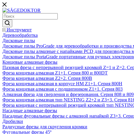
Инструмент
Деревообработка
Дисковые пилы
Дисковые пилы ProGrade для деревообработки и производства 
Дисковые пилы алмазные с напайками PCD для производства 
Дисковые пилы PortaGrade портативные для ручных электроин
Концевые алмазные фрезы
Пазовая фреза с непрерывной режущей кромкой Z=1 и Z=2. Сер
Фреза концевая алмазная Z1+1. Серия 800 и 800DT
Фреза концевая алмазная Z2+2. Серия 800B
Фреза концевая алмазная в корпусе НМ Z1+1. Серия 800H
Фреза концевая алмазная с подшипником Z1+1. Серия 803
Алмазная фреза для сверления и фрезерования. Серия 808 и 809
Фреза концевая алмазная тип NESTING Z2+2 и Z3+3. Серия 81
Фреза концевая с непрерывной режущей кромкой тип NESTING
Насадные алмазные фрезы
Насадные фуговальные фрезы с алмазной напайкой Z3+3. Сери
Дробилки
Радиусные фрезы для скругления кромки
Фуговальные фрезы 45º