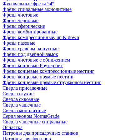
Фуговальные фрезы 54º
Фрезы спиральные монолитные
Фрезы чистовые
Фрезы черновые
Фрезы сферические
Фрезы комбинированные
Фрезы компрессионные, up & down
Фрезы пазовые
Фрезы гравёры, конусные
Фрезы под дверной замок
Фрезы чистовые с обнижением
Фрезы концевые Роутер бит
Фрезы концевые компрессионные нестинг
Фрезы концевые прямые нестинг
Фрезы концевые прямые стружколом нестинг
Сверла присадочные
Сверла глухие
Сверла сквозные
Сверла чашечные
Сверла монолитные
Серия эконом NormaGrade
Свёрла чашечные спиральные
Оснастка
Патроны для присадочных станков
Патроны для фрезеров