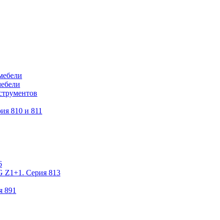
мебели
мебели
струментов
ия 810 и 811
6
 Z1+1. Серия 813
я 891