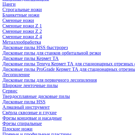
Цанги
Строгальные ножи
Бланкетные ножи
Сменные ножи
Сменные ножи Z 1
Сменные ножи Z 2
Сменные ножи Z 4
Металлообработка
Дисковые пилы HSS быстрорез
Дисковые пилы для станков орбитальной резки
Дисковые пилы Кермет ТА
Дисковые пилы Tenryu Кермет ТА для стационарных отрезных 
Дисковые пилы ProGrade Кермет ТА для стационарных отрезны
Лесопиление
Дисковые пилы для первичного лесопиления
Широкие ленточные пилы
Сервис
Твердосплавные дисковые пилы
Дисковые пилы HSS
Алмазный инструмент
Свёрла сквозные и глухие
Фрезы концевые и насадные
Фрезы спиральные
Плоские ножи
Прямые и профильные пластины