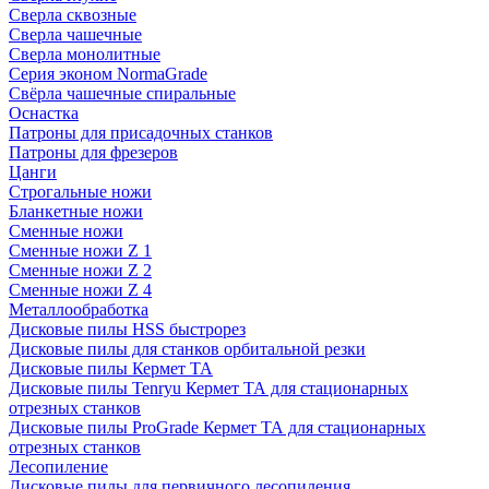
Сверла сквозные
Сверла чашечные
Сверла монолитные
Серия эконом NormaGrade
Свёрла чашечные спиральные
Оснастка
Патроны для присадочных станков
Патроны для фрезеров
Цанги
Строгальные ножи
Бланкетные ножи
Сменные ножи
Сменные ножи Z 1
Сменные ножи Z 2
Сменные ножи Z 4
Металлообработка
Дисковые пилы HSS быстрорез
Дисковые пилы для станков орбитальной резки
Дисковые пилы Кермет ТА
Дисковые пилы Tenryu Кермет ТА для стационарных
отрезных станков
Дисковые пилы ProGrade Кермет ТА для стационарных
отрезных станков
Лесопиление
Дисковые пилы для первичного лесопиления