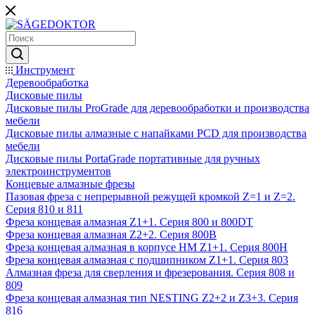
Инструмент
Деревообработка
Дисковые пилы
Дисковые пилы ProGrade для деревообработки и производства
мебели
Дисковые пилы алмазные с напайками PCD для производства
мебели
Дисковые пилы PortaGrade портативные для ручных
электроинструментов
Концевые алмазные фрезы
Пазовая фреза с непрерывной режущей кромкой Z=1 и Z=2.
Серия 810 и 811
Фреза концевая алмазная Z1+1. Серия 800 и 800DT
Фреза концевая алмазная Z2+2. Серия 800B
Фреза концевая алмазная в корпусе НМ Z1+1. Серия 800H
Фреза концевая алмазная с подшипником Z1+1. Серия 803
Алмазная фреза для сверления и фрезерования. Серия 808 и
809
Фреза концевая алмазная тип NESTING Z2+2 и Z3+3. Серия
816