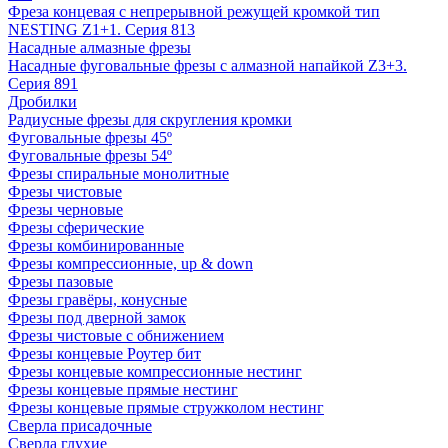
Фреза концевая с непрерывной режущей кромкой тип
NESTING Z1+1. Серия 813
Насадные алмазные фрезы
Насадные фуговальные фрезы с алмазной напайкой Z3+3.
Серия 891
Дробилки
Радиусные фрезы для скругления кромки
Фуговальные фрезы 45º
Фуговальные фрезы 54º
Фрезы спиральные монолитные
Фрезы чистовые
Фрезы черновые
Фрезы сферические
Фрезы комбинированные
Фрезы компрессионные, up & down
Фрезы пазовые
Фрезы гравёры, конусные
Фрезы под дверной замок
Фрезы чистовые с обнижением
Фрезы концевые Роутер бит
Фрезы концевые компрессионные нестинг
Фрезы концевые прямые нестинг
Фрезы концевые прямые стружколом нестинг
Сверла присадочные
Сверла глухие