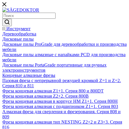
Инструмент
Деревообработка
Дисковые пилы
Дисковые пилы ProGrade для деревообработки и производства
мебели
Дисковые пилы алмазные с напайками PCD для производства
мебели
Дисковые пилы PortaGrade портативные для ручных
электроинструментов
Концевые алмазные фрезы
Пазовая фреза с непрерывной режущей кромкой Z=1 и Z=2.
Серия 810 и 811
Фреза концевая алмазная Z1+1. Серия 800 и 800DT
Фреза концевая алмазная Z2+2. Серия 800B
Фреза концевая алмазная в корпусе НМ Z1+1. Серия 800H
Фреза концевая алмазная с подшипником Z1+1. Серия 803
Алмазная фреза для сверления и фрезерования. Серия 808 и
809
Фреза концевая алмазная тип NESTING Z2+2 и Z3+3. Серия
816