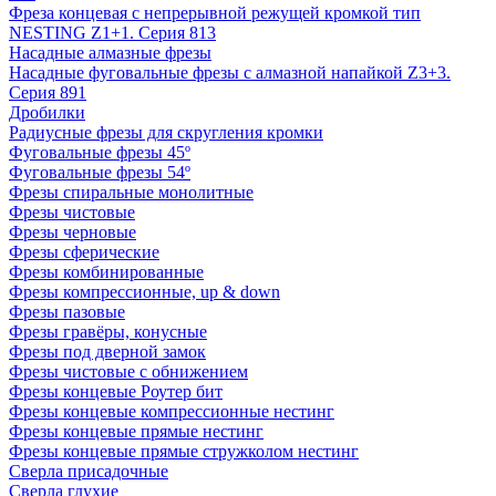
Фреза концевая с непрерывной режущей кромкой тип
NESTING Z1+1. Серия 813
Насадные алмазные фрезы
Насадные фуговальные фрезы с алмазной напайкой Z3+3.
Серия 891
Дробилки
Радиусные фрезы для скругления кромки
Фуговальные фрезы 45º
Фуговальные фрезы 54º
Фрезы спиральные монолитные
Фрезы чистовые
Фрезы черновые
Фрезы сферические
Фрезы комбинированные
Фрезы компрессионные, up & down
Фрезы пазовые
Фрезы гравёры, конусные
Фрезы под дверной замок
Фрезы чистовые с обнижением
Фрезы концевые Роутер бит
Фрезы концевые компрессионные нестинг
Фрезы концевые прямые нестинг
Фрезы концевые прямые стружколом нестинг
Сверла присадочные
Сверла глухие