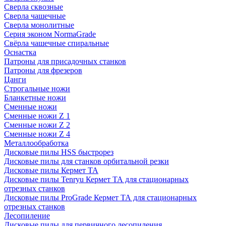
Сверла сквозные
Сверла чашечные
Сверла монолитные
Серия эконом NormaGrade
Свёрла чашечные спиральные
Оснастка
Патроны для присадочных станков
Патроны для фрезеров
Цанги
Строгальные ножи
Бланкетные ножи
Сменные ножи
Сменные ножи Z 1
Сменные ножи Z 2
Сменные ножи Z 4
Металлообработка
Дисковые пилы HSS быстрорез
Дисковые пилы для станков орбитальной резки
Дисковые пилы Кермет ТА
Дисковые пилы Tenryu Кермет ТА для стационарных
отрезных станков
Дисковые пилы ProGrade Кермет ТА для стационарных
отрезных станков
Лесопиление
Дисковые пилы для первичного лесопиления