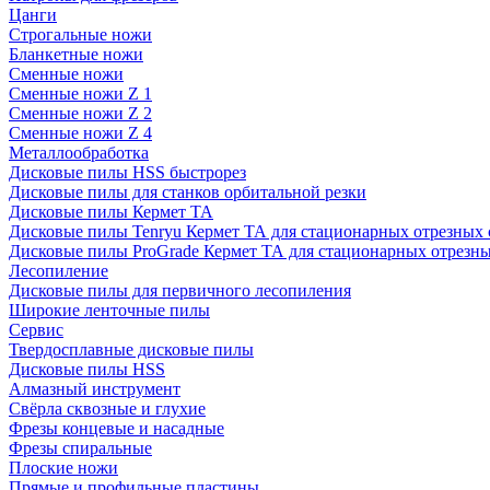
Цанги
Строгальные ножи
Бланкетные ножи
Сменные ножи
Сменные ножи Z 1
Сменные ножи Z 2
Сменные ножи Z 4
Металлообработка
Дисковые пилы HSS быстрорез
Дисковые пилы для станков орбитальной резки
Дисковые пилы Кермет ТА
Дисковые пилы Tenryu Кермет ТА для стационарных отрезных 
Дисковые пилы ProGrade Кермет ТА для стационарных отрезны
Лесопиление
Дисковые пилы для первичного лесопиления
Широкие ленточные пилы
Сервис
Твердосплавные дисковые пилы
Дисковые пилы HSS
Алмазный инструмент
Свёрла сквозные и глухие
Фрезы концевые и насадные
Фрезы спиральные
Плоские ножи
Прямые и профильные пластины