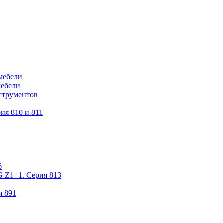
мебели
мебели
струментов
ия 810 и 811
6
 Z1+1. Серия 813
я 891