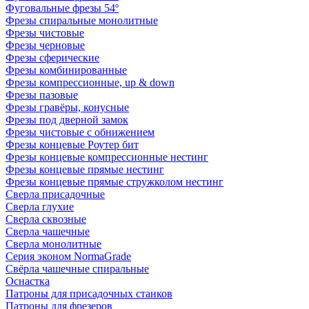
Фуговальные фрезы 54º
Фрезы спиральные монолитные
Фрезы чистовые
Фрезы черновые
Фрезы сферические
Фрезы комбинированные
Фрезы компрессионные, up & down
Фрезы пазовые
Фрезы гравёры, конусные
Фрезы под дверной замок
Фрезы чистовые с обнижением
Фрезы концевые Роутер бит
Фрезы концевые компрессионные нестинг
Фрезы концевые прямые нестинг
Фрезы концевые прямые стружколом нестинг
Сверла присадочные
Сверла глухие
Сверла сквозные
Сверла чашечные
Сверла монолитные
Серия эконом NormaGrade
Свёрла чашечные спиральные
Оснастка
Патроны для присадочных станков
Патроны для фрезеров