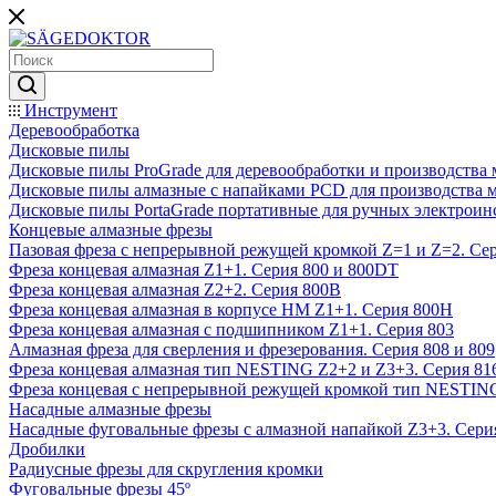
Инструмент
Деревообработка
Дисковые пилы
Дисковые пилы ProGrade для деревообработки и производства 
Дисковые пилы алмазные с напайками PCD для производства 
Дисковые пилы PortaGrade портативные для ручных электроин
Концевые алмазные фрезы
Пазовая фреза с непрерывной режущей кромкой Z=1 и Z=2. Сер
Фреза концевая алмазная Z1+1. Серия 800 и 800DT
Фреза концевая алмазная Z2+2. Серия 800B
Фреза концевая алмазная в корпусе НМ Z1+1. Серия 800H
Фреза концевая алмазная с подшипником Z1+1. Серия 803
Алмазная фреза для сверления и фрезерования. Серия 808 и 809
Фреза концевая алмазная тип NESTING Z2+2 и Z3+3. Серия 81
Фреза концевая с непрерывной режущей кромкой тип NESTING
Насадные алмазные фрезы
Насадные фуговальные фрезы с алмазной напайкой Z3+3. Сери
Дробилки
Радиусные фрезы для скругления кромки
Фуговальные фрезы 45º