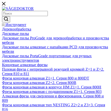
Инструмент
Деревообработка
Дисковые пилы
Дисковые пилы ProGrade для деревообработки и производства
мебели
Дисковые пилы алмазные с напайками PCD для производства
мебели
Дисковые пилы PortaGrade портативные для ручных
электроинструментов
Концевые алмазные фрезы
Пазовая фреза с непрерывной режущей кромкой Z=1 и Z=2.
Серия 810 и 811
Фреза концевая алмазная Z1+1. Серия 800 и 800DT
Фреза концевая алмазная Z2+2. Серия 800B
Фреза концевая алмазная в корпусе НМ Z1+1. Серия 800H
Фреза концевая алмазная с подшипником Z1+1. Серия 803
Алмазная фреза для сверления и фрезерования. Серия 808 и
809
Фреза концевая алмазная тип NESTING Z2+2 и Z3+3. Серия
816