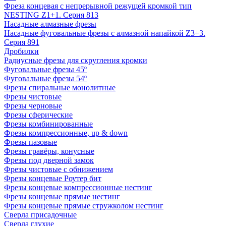
Фреза концевая с непрерывной режущей кромкой тип
NESTING Z1+1. Серия 813
Насадные алмазные фрезы
Насадные фуговальные фрезы с алмазной напайкой Z3+3.
Серия 891
Дробилки
Радиусные фрезы для скругления кромки
Фуговальные фрезы 45º
Фуговальные фрезы 54º
Фрезы спиральные монолитные
Фрезы чистовые
Фрезы черновые
Фрезы сферические
Фрезы комбинированные
Фрезы компрессионные, up & down
Фрезы пазовые
Фрезы гравёры, конусные
Фрезы под дверной замок
Фрезы чистовые с обнижением
Фрезы концевые Роутер бит
Фрезы концевые компрессионные нестинг
Фрезы концевые прямые нестинг
Фрезы концевые прямые стружколом нестинг
Сверла присадочные
Сверла глухие