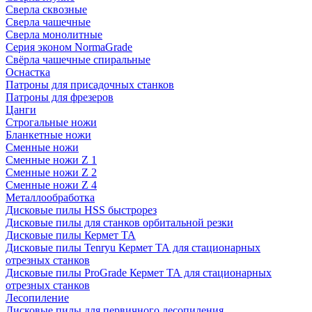
Сверла сквозные
Сверла чашечные
Сверла монолитные
Серия эконом NormaGrade
Свёрла чашечные спиральные
Оснастка
Патроны для присадочных станков
Патроны для фрезеров
Цанги
Строгальные ножи
Бланкетные ножи
Сменные ножи
Сменные ножи Z 1
Сменные ножи Z 2
Сменные ножи Z 4
Металлообработка
Дисковые пилы HSS быстрорез
Дисковые пилы для станков орбитальной резки
Дисковые пилы Кермет ТА
Дисковые пилы Tenryu Кермет ТА для стационарных
отрезных станков
Дисковые пилы ProGrade Кермет ТА для стационарных
отрезных станков
Лесопиление
Дисковые пилы для первичного лесопиления