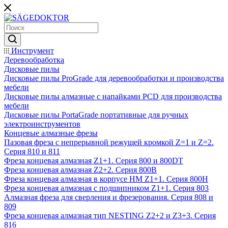
Инструмент
Деревообработка
Дисковые пилы
Дисковые пилы ProGrade для деревообработки и производства
мебели
Дисковые пилы алмазные с напайками PCD для производства
мебели
Дисковые пилы PortaGrade портативные для ручных
электроинструментов
Концевые алмазные фрезы
Пазовая фреза с непрерывной режущей кромкой Z=1 и Z=2.
Серия 810 и 811
Фреза концевая алмазная Z1+1. Серия 800 и 800DT
Фреза концевая алмазная Z2+2. Серия 800B
Фреза концевая алмазная в корпусе НМ Z1+1. Серия 800H
Фреза концевая алмазная с подшипником Z1+1. Серия 803
Алмазная фреза для сверления и фрезерования. Серия 808 и
809
Фреза концевая алмазная тип NESTING Z2+2 и Z3+3. Серия
816