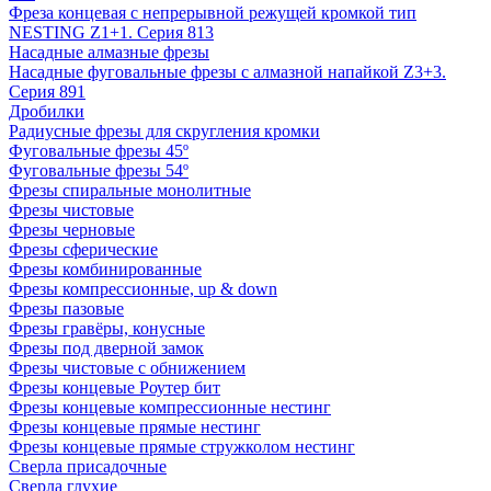
Фреза концевая с непрерывной режущей кромкой тип
NESTING Z1+1. Серия 813
Насадные алмазные фрезы
Насадные фуговальные фрезы с алмазной напайкой Z3+3.
Серия 891
Дробилки
Радиусные фрезы для скругления кромки
Фуговальные фрезы 45º
Фуговальные фрезы 54º
Фрезы спиральные монолитные
Фрезы чистовые
Фрезы черновые
Фрезы сферические
Фрезы комбинированные
Фрезы компрессионные, up & down
Фрезы пазовые
Фрезы гравёры, конусные
Фрезы под дверной замок
Фрезы чистовые с обнижением
Фрезы концевые Роутер бит
Фрезы концевые компрессионные нестинг
Фрезы концевые прямые нестинг
Фрезы концевые прямые стружколом нестинг
Сверла присадочные
Сверла глухие