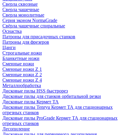
Сверла сквозные
Сверла чашечные
Сверла монолитные
Серия эконом NormaGrade
Свёрла чашечные спиральные
Оснастка
Патроны для присадочных станков
Патроны для фрезеров
Цанги
Строгальные ножи
Бланкетные ножи
Сменные ножи
Сменные ножи Z 1
Сменные ножи Z 2
Сменные ножи Z 4
Металлообработка
Дисковые пилы HSS быстрорез
Дисковые пилы для станков орбитальной резки
Дисковые пилы Кермет ТА
Дисковые пилы Tenryu Кермет ТА для стационарных
отрезных станков
Дисковые пилы ProGrade Кермет ТА для стационарных
отрезных станков
Лесопиление
Дисковые пилы для первичного лесопиления