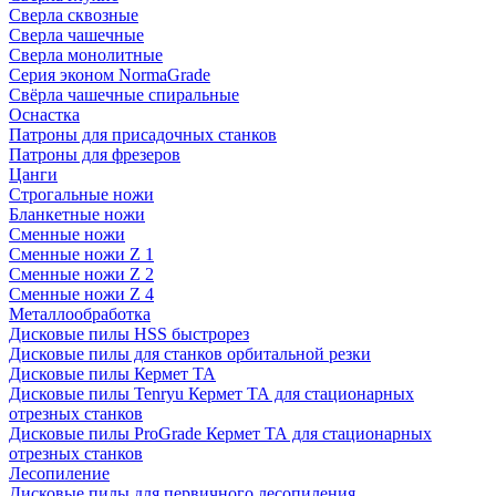
Сверла сквозные
Сверла чашечные
Сверла монолитные
Серия эконом NormaGrade
Свёрла чашечные спиральные
Оснастка
Патроны для присадочных станков
Патроны для фрезеров
Цанги
Строгальные ножи
Бланкетные ножи
Сменные ножи
Сменные ножи Z 1
Сменные ножи Z 2
Сменные ножи Z 4
Металлообработка
Дисковые пилы HSS быстрорез
Дисковые пилы для станков орбитальной резки
Дисковые пилы Кермет ТА
Дисковые пилы Tenryu Кермет ТА для стационарных
отрезных станков
Дисковые пилы ProGrade Кермет ТА для стационарных
отрезных станков
Лесопиление
Дисковые пилы для первичного лесопиления