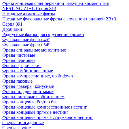
Фреза концевая с непрерывной режущей кромкой тип
NESTING Z1+1. Серия 813
Насадные алмазные фрезы
Насадные фуговальные фрезы с алмазной напайкой Z3+3.
Серия 891
Дробилки
Радиусные фрезы для скругления кромки
Фуговальные фрезы 45º
Фуговальные фрезы 54º
Фрезы спиральные монолитные
Фрезы чистовые
Фрезы черновые
Фрезы сферические
Фрезы комбинированные
Фрезы компрессионные, up & down
Фрезы пазовые
Фрезы гравёры, конусные
Фрезы под дверной замок
Фрезы чистовые с обнижением
Фрезы концевые Роутер бит
Фрезы концевые компрессионные нестинг
Фрезы концевые прямые нестинг
Фрезы концевые прямые стружколом нестинг
Сверла присадочные
Сверла глухие