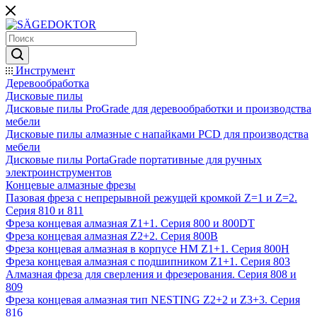
Инструмент
Деревообработка
Дисковые пилы
Дисковые пилы ProGrade для деревообработки и производства
мебели
Дисковые пилы алмазные с напайками PCD для производства
мебели
Дисковые пилы PortaGrade портативные для ручных
электроинструментов
Концевые алмазные фрезы
Пазовая фреза с непрерывной режущей кромкой Z=1 и Z=2.
Серия 810 и 811
Фреза концевая алмазная Z1+1. Серия 800 и 800DT
Фреза концевая алмазная Z2+2. Серия 800B
Фреза концевая алмазная в корпусе НМ Z1+1. Серия 800H
Фреза концевая алмазная с подшипником Z1+1. Серия 803
Алмазная фреза для сверления и фрезерования. Серия 808 и
809
Фреза концевая алмазная тип NESTING Z2+2 и Z3+3. Серия
816