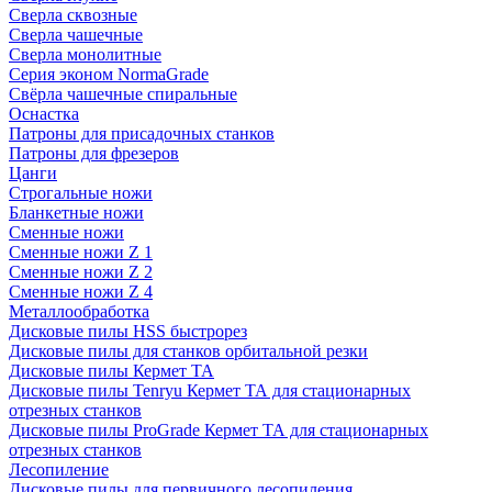
Сверла сквозные
Сверла чашечные
Сверла монолитные
Серия эконом NormaGrade
Свёрла чашечные спиральные
Оснастка
Патроны для присадочных станков
Патроны для фрезеров
Цанги
Строгальные ножи
Бланкетные ножи
Сменные ножи
Сменные ножи Z 1
Сменные ножи Z 2
Сменные ножи Z 4
Металлообработка
Дисковые пилы HSS быстрорез
Дисковые пилы для станков орбитальной резки
Дисковые пилы Кермет ТА
Дисковые пилы Tenryu Кермет ТА для стационарных
отрезных станков
Дисковые пилы ProGrade Кермет ТА для стационарных
отрезных станков
Лесопиление
Дисковые пилы для первичного лесопиления