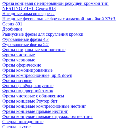
Фреза концевая с непрерывной режущей кромкой тип
NESTING Z1+1. Серия 813
Насадные алмазные фрезы
Насадные фуговальные фрезы с алмазной напайкой Z3+3.
Серия 891
Дробилки
Радиусные фрезы для скругления кромки
Фуговальные фрезы 45º
Фуговальные фрезы 54º
Фрезы спиральные монолитные
Фрезы чистовые
Фрезы черновые
Фрезы сферические
Фрезы комбинированные
Фрезы компрессионные, up & down
Фрезы пазовые
Фрезы гравёры, конусные
Фрезы под дверной замок
Фрезы чистовые с обнижением
Фрезы концевые Роутер бит
Фрезы концевые компрессионные нестинг
Фрезы концевые прямые нестинг
Фрезы концевые прямые стружколом нестинг
Сверла присадочные
Сверла глухие