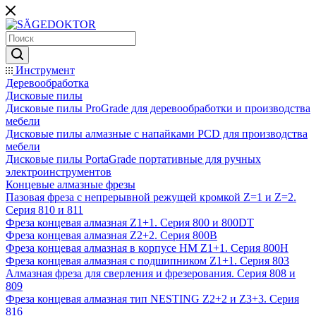
Инструмент
Деревообработка
Дисковые пилы
Дисковые пилы ProGrade для деревообработки и производства
мебели
Дисковые пилы алмазные с напайками PCD для производства
мебели
Дисковые пилы PortaGrade портативные для ручных
электроинструментов
Концевые алмазные фрезы
Пазовая фреза с непрерывной режущей кромкой Z=1 и Z=2.
Серия 810 и 811
Фреза концевая алмазная Z1+1. Серия 800 и 800DT
Фреза концевая алмазная Z2+2. Серия 800B
Фреза концевая алмазная в корпусе НМ Z1+1. Серия 800H
Фреза концевая алмазная с подшипником Z1+1. Серия 803
Алмазная фреза для сверления и фрезерования. Серия 808 и
809
Фреза концевая алмазная тип NESTING Z2+2 и Z3+3. Серия
816