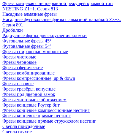
Фреза концевая с непрерывной режущей кромкой тип
NESTING Z1+1. Серия 813
Насадные алмазные фрезы
Насадные фуговальные фрезы с алмазной напайкой Z3+3.
Серия 891
Дробилки
Радиусные фрезы для скругления кромки
Фуговальные фрезы 45º
Фуговальные фрезы 54º
Фрезы спиральные монолитные
Фрезы чистовые
Фрезы черновые
Фрезы сферические
Фрезы комбинированные
Фрезы компрессионные, up & down
Фрезы пазовые
Фрезы гравёры, конусные
Фрезы под дверной замок
Фрезы чистовые с обнижением
Фрезы концевые Роутер бит
Фрезы концевые компрессионные нестинг
Фрезы концевые прямые нестинг
Фрезы концевые прямые стружколом нестинг
Сверла присадочные
Сверла глухие