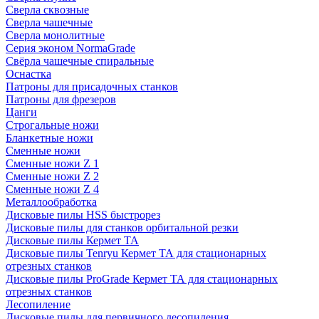
Сверла сквозные
Сверла чашечные
Сверла монолитные
Серия эконом NormaGrade
Свёрла чашечные спиральные
Оснастка
Патроны для присадочных станков
Патроны для фрезеров
Цанги
Строгальные ножи
Бланкетные ножи
Сменные ножи
Сменные ножи Z 1
Сменные ножи Z 2
Сменные ножи Z 4
Металлообработка
Дисковые пилы HSS быстрорез
Дисковые пилы для станков орбитальной резки
Дисковые пилы Кермет ТА
Дисковые пилы Tenryu Кермет ТА для стационарных
отрезных станков
Дисковые пилы ProGrade Кермет ТА для стационарных
отрезных станков
Лесопиление
Дисковые пилы для первичного лесопиления