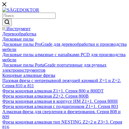
Инструмент
Деревообработка
Дисковые пилы
Дисковые пилы ProGrade для деревообработки и производства
мебели
Дисковые пилы алмазные с напайками PCD для производства
мебели
Дисковые пилы PortaGrade портативные для ручных
электроинструментов
Концевые алмазные фрезы
Пазовая фреза с непрерывной режущей кромкой Z=1 и Z=2.
Серия 810 и 811
Фреза концевая алмазная Z1+1. Серия 800 и 800DT
Фреза концевая алмазная Z2+2. Серия 800B
Фреза концевая алмазная в корпусе НМ Z1+1. Серия 800H
Фреза концевая алмазная с подшипником Z1+1. Серия 803
Алмазная фреза для сверления и фрезерования. Серия 808 и
809
Фреза концевая алмазная тип NESTING Z2+2 и Z3+3. Серия
816