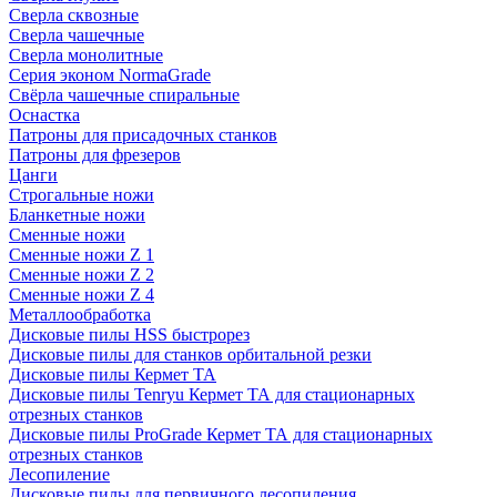
Сверла сквозные
Сверла чашечные
Сверла монолитные
Серия эконом NormaGrade
Свёрла чашечные спиральные
Оснастка
Патроны для присадочных станков
Патроны для фрезеров
Цанги
Строгальные ножи
Бланкетные ножи
Сменные ножи
Сменные ножи Z 1
Сменные ножи Z 2
Сменные ножи Z 4
Металлообработка
Дисковые пилы HSS быстрорез
Дисковые пилы для станков орбитальной резки
Дисковые пилы Кермет ТА
Дисковые пилы Tenryu Кермет ТА для стационарных
отрезных станков
Дисковые пилы ProGrade Кермет ТА для стационарных
отрезных станков
Лесопиление
Дисковые пилы для первичного лесопиления