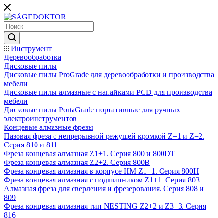
Инструмент
Деревообработка
Дисковые пилы
Дисковые пилы ProGrade для деревообработки и производства
мебели
Дисковые пилы алмазные с напайками PCD для производства
мебели
Дисковые пилы PortaGrade портативные для ручных
электроинструментов
Концевые алмазные фрезы
Пазовая фреза с непрерывной режущей кромкой Z=1 и Z=2.
Серия 810 и 811
Фреза концевая алмазная Z1+1. Серия 800 и 800DT
Фреза концевая алмазная Z2+2. Серия 800B
Фреза концевая алмазная в корпусе НМ Z1+1. Серия 800H
Фреза концевая алмазная с подшипником Z1+1. Серия 803
Алмазная фреза для сверления и фрезерования. Серия 808 и
809
Фреза концевая алмазная тип NESTING Z2+2 и Z3+3. Серия
816