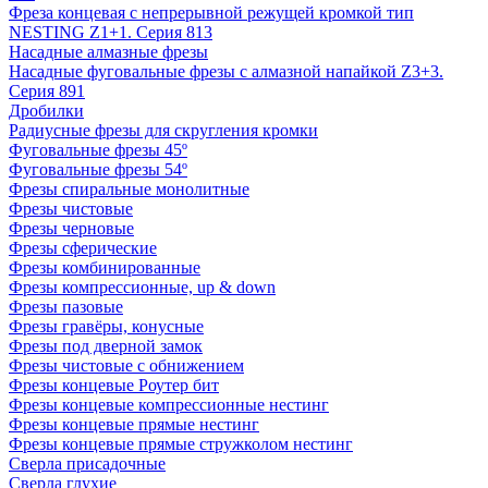
Фреза концевая с непрерывной режущей кромкой тип
NESTING Z1+1. Серия 813
Насадные алмазные фрезы
Насадные фуговальные фрезы с алмазной напайкой Z3+3.
Серия 891
Дробилки
Радиусные фрезы для скругления кромки
Фуговальные фрезы 45º
Фуговальные фрезы 54º
Фрезы спиральные монолитные
Фрезы чистовые
Фрезы черновые
Фрезы сферические
Фрезы комбинированные
Фрезы компрессионные, up & down
Фрезы пазовые
Фрезы гравёры, конусные
Фрезы под дверной замок
Фрезы чистовые с обнижением
Фрезы концевые Роутер бит
Фрезы концевые компрессионные нестинг
Фрезы концевые прямые нестинг
Фрезы концевые прямые стружколом нестинг
Сверла присадочные
Сверла глухие