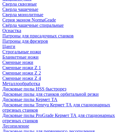
Сверла сквозные
Сверла чашечные
Сверла монолитные
Серия эконом NormaGrade
Свёрла чашечные спиральные
Оснастка
Патроны для присадочных станков
Патроны для фрезеров
Цанги
Строгальные ножи
Бланкетные ножи
Сменные ножи
Сменные ножи Z 1
Сменные ножи Z 2
Сменные ножи Z 4
Металлообработка
Дисковые пилы HSS быстрорез
Дисковые пилы для станков орбитальной резки
Дисковые пилы Кермет ТА
Дисковые пилы Tenryu Кермет ТА для стационарных
отрезных станков
Дисковые пилы ProGrade Кермет ТА для стационарных
отрезных станков
Лесопиление
Дисковые пилы для первичного лесопиления