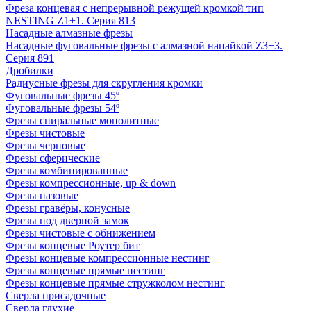
Фреза концевая с непрерывной режущей кромкой тип
NESTING Z1+1. Серия 813
Насадные алмазные фрезы
Насадные фуговальные фрезы с алмазной напайкой Z3+3.
Серия 891
Дробилки
Радиусные фрезы для скругления кромки
Фуговальные фрезы 45º
Фуговальные фрезы 54º
Фрезы спиральные монолитные
Фрезы чистовые
Фрезы черновые
Фрезы сферические
Фрезы комбинированные
Фрезы компрессионные, up & down
Фрезы пазовые
Фрезы гравёры, конусные
Фрезы под дверной замок
Фрезы чистовые с обнижением
Фрезы концевые Роутер бит
Фрезы концевые компрессионные нестинг
Фрезы концевые прямые нестинг
Фрезы концевые прямые стружколом нестинг
Сверла присадочные
Сверла глухие