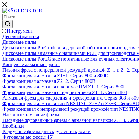
Инструмент
Деревообработка
Дисковые пилы
Дисковые пилы ProGrade для деревообработки и производства 
Дисковые пилы алмазные с напайками PCD для производства 
Дисковые пилы PortaGrade портативные для ручных электроин
Концевые алмазные фрезы
Пазовая фреза с непрерывной режущей кромкой Z=1 и Z=2. Сер
Фреза концевая алмазная Z1+1. Серия 800 и 800DT
Фреза концевая алмазная Z2+2. Серия 800B
Фреза концевая алмазная в корпусе НМ Z1+1. Серия 800H
Фреза концевая алмазная с подшипником Z1+1. Серия 803
Алмазная фреза для сверления и фрезерования. Серия 808 и 809
Фреза концевая алмазная тип NESTING Z2+2 и Z3+3. Серия 81
Фреза концевая с непрерывной режущей кромкой тип NESTING
Насадные алмазные фрезы
Насадные фуговальные фрезы с алмазной напайкой Z3+3. Сери
Дробилки
Радиусные фрезы для скругления кромки
Фуговальные фрезы 45º