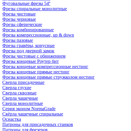
Фуговальные фрезы 54º
Фрезы спиральные монолитные
Фрезы чистовые
Фрезы черновые
Фрезы сферические
Фрезы комбинированные
Фрезы компрессионные, up & down
Фрезы пазовые
Фрезы гравёры, конусные
Фрезы под дверной замок
Фрезы чистовые с обнижением
Фрезы концевые Роутер бит
Фрезы концевые компрессионные нестинг
Фрезы концевые прямые нестинг
Фрезы концевые прямые стружколом нестинг
Сверла присадочные
Сверла глухие
Сверла сквозные
Сверла чашечные
Сверла монолитные
Серия эконом NormaGrade
Свёрла чашечные спиральные
Оснастка
Патроны для присадочных станков
Патроны для фрезеров