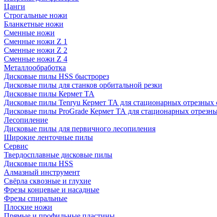
Цанги
Строгальные ножи
Бланкетные ножи
Сменные ножи
Сменные ножи Z 1
Сменные ножи Z 2
Сменные ножи Z 4
Металлообработка
Дисковые пилы HSS быстрорез
Дисковые пилы для станков орбитальной резки
Дисковые пилы Кермет ТА
Дисковые пилы Tenryu Кермет ТА для стационарных отрезных 
Дисковые пилы ProGrade Кермет ТА для стационарных отрезны
Лесопиление
Дисковые пилы для первичного лесопиления
Широкие ленточные пилы
Сервис
Твердосплавные дисковые пилы
Дисковые пилы HSS
Алмазный инструмент
Свёрла сквозные и глухие
Фрезы концевые и насадные
Фрезы спиральные
Плоские ножи
Прямые и профильные пластины