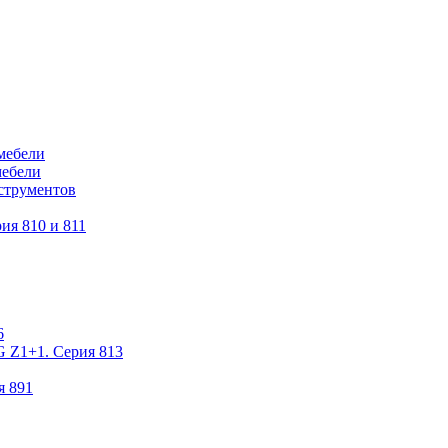
мебели
мебели
струментов
ия 810 и 811
6
 Z1+1. Серия 813
я 891