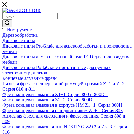
Инструмент
Деревообработка
Дисковые пилы
Дисковые пилы ProGrade для деревообработки и производства
мебели
Дисковые пилы алмазные с напайками PCD для производства
мебели
Дисковые пилы PortaGrade портативные для ручных
электроинструментов
Концевые алмазные фрезы
Пазовая фреза с непрерывной режущей кромкой Z=1 и Z=2.
Серия 810 и 811
Фреза концевая алмазная Z1+1. Серия 800 и 800DT
Фреза концевая алмазная Z2+2. Серия 800B
Фреза концевая алмазная в корпусе НМ Z1+1. Серия 800H
Фреза концевая алмазная с подшипником Z1+1. Серия 803
Алмазная фреза для сверления и фрезерования. Серия 808 и
809
Фреза концевая алмазная тип NESTING Z2+2 и Z3+3. Серия
816