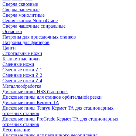
Сверла сквозные
Сверла чашечные
Сверла монолитные
Серия эконом NormaGrade
Свёрла чашечные спиральные
Оснастка
Патроны для присадочных станков
Патроны для фрезеров
Цанги
Строгальные ножи
Бланкетные ножи
Сменные ножи
Сменные ножи Z 1
Сменные ножи Z 2
Сменные ножи Z 4
Металлообработка
Дисковые пилы HSS быстрорез
Дисковые пилы для станков орбитальной резки
Дисковые пилы Кермет ТА
Дисковые пилы Tenryu Кермет ТА для стационарных
отрезных станков
Дисковые пилы ProGrade Кермет ТА для стационарных
отрезных станков
Лесопиление
Дисковые пилы для первичного лесопиления