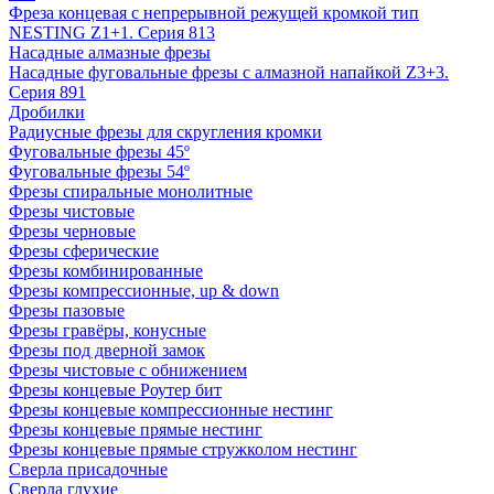
Фреза концевая с непрерывной режущей кромкой тип
NESTING Z1+1. Серия 813
Насадные алмазные фрезы
Насадные фуговальные фрезы с алмазной напайкой Z3+3.
Серия 891
Дробилки
Радиусные фрезы для скругления кромки
Фуговальные фрезы 45º
Фуговальные фрезы 54º
Фрезы спиральные монолитные
Фрезы чистовые
Фрезы черновые
Фрезы сферические
Фрезы комбинированные
Фрезы компрессионные, up & down
Фрезы пазовые
Фрезы гравёры, конусные
Фрезы под дверной замок
Фрезы чистовые с обнижением
Фрезы концевые Роутер бит
Фрезы концевые компрессионные нестинг
Фрезы концевые прямые нестинг
Фрезы концевые прямые стружколом нестинг
Сверла присадочные
Сверла глухие