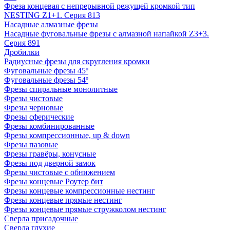
Фреза концевая с непрерывной режущей кромкой тип
NESTING Z1+1. Серия 813
Насадные алмазные фрезы
Насадные фуговальные фрезы с алмазной напайкой Z3+3.
Серия 891
Дробилки
Радиусные фрезы для скругления кромки
Фуговальные фрезы 45º
Фуговальные фрезы 54º
Фрезы спиральные монолитные
Фрезы чистовые
Фрезы черновые
Фрезы сферические
Фрезы комбинированные
Фрезы компрессионные, up & down
Фрезы пазовые
Фрезы гравёры, конусные
Фрезы под дверной замок
Фрезы чистовые с обнижением
Фрезы концевые Роутер бит
Фрезы концевые компрессионные нестинг
Фрезы концевые прямые нестинг
Фрезы концевые прямые стружколом нестинг
Сверла присадочные
Сверла глухие