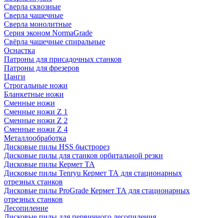
Сверла сквозные
Сверла чашечные
Сверла монолитные
Серия эконом NormaGrade
Свёрла чашечные спиральные
Оснастка
Патроны для присадочных станков
Патроны для фрезеров
Цанги
Строгальные ножи
Бланкетные ножи
Сменные ножи
Сменные ножи Z 1
Сменные ножи Z 2
Сменные ножи Z 4
Металлообработка
Дисковые пилы HSS быстрорез
Дисковые пилы для станков орбитальной резки
Дисковые пилы Кермет ТА
Дисковые пилы Tenryu Кермет ТА для стационарных
отрезных станков
Дисковые пилы ProGrade Кермет ТА для стационарных
отрезных станков
Лесопиление
Дисковые пилы для первичного лесопиления