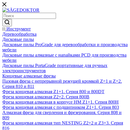
Инструмент
Деревообработка
Дисковые пилы
Дисковые пилы ProGrade для деревообработки и производства
мебели
Дисковые пилы алмазные с напайками PCD для производства
мебели
Дисковые пилы PortaGrade портативные для ручных
электроинструментов
Концевые алмазные фрезы
Пазовая фреза с непрерывной режущей кромкой Z=1 и Z=2.
Серия 810 и 811
Фреза концевая алмазная Z1+1. Серия 800 и 800DT
Фреза концевая алмазная Z2+2. Серия 800B
Фреза концевая алмазная в корпусе НМ Z1+1. Серия 800H
Фреза концевая алмазная с подшипником Z1+1. Серия 803
Алмазная фреза для сверления и фрезерования. Серия 808 и
809
Фреза концевая алмазная тип NESTING Z2+2 и Z3+3. Серия
816