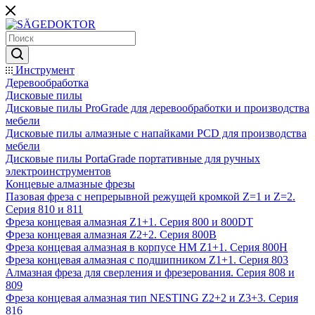
Инструмент
Деревообработка
Дисковые пилы
Дисковые пилы ProGrade для деревообработки и производства
мебели
Дисковые пилы алмазные с напайками PCD для производства
мебели
Дисковые пилы PortaGrade портативные для ручных
электроинструментов
Концевые алмазные фрезы
Пазовая фреза с непрерывной режущей кромкой Z=1 и Z=2.
Серия 810 и 811
Фреза концевая алмазная Z1+1. Серия 800 и 800DT
Фреза концевая алмазная Z2+2. Серия 800B
Фреза концевая алмазная в корпусе НМ Z1+1. Серия 800H
Фреза концевая алмазная с подшипником Z1+1. Серия 803
Алмазная фреза для сверления и фрезерования. Серия 808 и
809
Фреза концевая алмазная тип NESTING Z2+2 и Z3+3. Серия
816