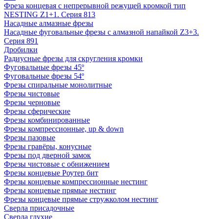
Фреза концевая с непрерывной режущей кромкой тип
NESTING Z1+1. Серия 813
Насадные алмазные фрезы
Насадные фуговальные фрезы с алмазной напайкой Z3+3.
Серия 891
Дробилки
Радиусные фрезы для скругления кромки
Фуговальные фрезы 45º
Фуговальные фрезы 54º
Фрезы спиральные монолитные
Фрезы чистовые
Фрезы черновые
Фрезы сферические
Фрезы комбинированные
Фрезы компрессионные, up & down
Фрезы пазовые
Фрезы гравёры, конусные
Фрезы под дверной замок
Фрезы чистовые с обнижением
Фрезы концевые Роутер бит
Фрезы концевые компрессионные нестинг
Фрезы концевые прямые нестинг
Фрезы концевые прямые стружколом нестинг
Сверла присадочные
Сверла глухие