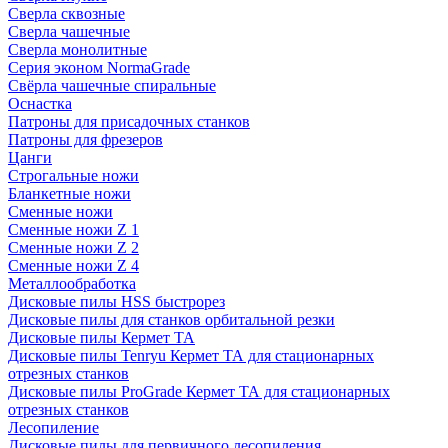
Сверла сквозные
Сверла чашечные
Сверла монолитные
Серия эконом NormaGrade
Свёрла чашечные спиральные
Оснастка
Патроны для присадочных станков
Патроны для фрезеров
Цанги
Строгальные ножи
Бланкетные ножи
Сменные ножи
Сменные ножи Z 1
Сменные ножи Z 2
Сменные ножи Z 4
Металлообработка
Дисковые пилы HSS быстрорез
Дисковые пилы для станков орбитальной резки
Дисковые пилы Кермет ТА
Дисковые пилы Tenryu Кермет ТА для стационарных
отрезных станков
Дисковые пилы ProGrade Кермет ТА для стационарных
отрезных станков
Лесопиление
Дисковые пилы для первичного лесопиления