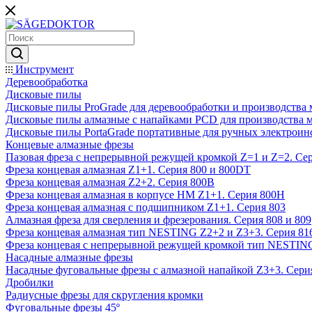
Инструмент
Деревообработка
Дисковые пилы
Дисковые пилы ProGrade для деревообработки и производства 
Дисковые пилы алмазные с напайками PCD для производства 
Дисковые пилы PortaGrade портативные для ручных электроин
Концевые алмазные фрезы
Пазовая фреза с непрерывной режущей кромкой Z=1 и Z=2. Сер
Фреза концевая алмазная Z1+1. Серия 800 и 800DT
Фреза концевая алмазная Z2+2. Серия 800B
Фреза концевая алмазная в корпусе НМ Z1+1. Серия 800H
Фреза концевая алмазная с подшипником Z1+1. Серия 803
Алмазная фреза для сверления и фрезерования. Серия 808 и 809
Фреза концевая алмазная тип NESTING Z2+2 и Z3+3. Серия 81
Фреза концевая с непрерывной режущей кромкой тип NESTING
Насадные алмазные фрезы
Насадные фуговальные фрезы с алмазной напайкой Z3+3. Сери
Дробилки
Радиусные фрезы для скругления кромки
Фуговальные фрезы 45º