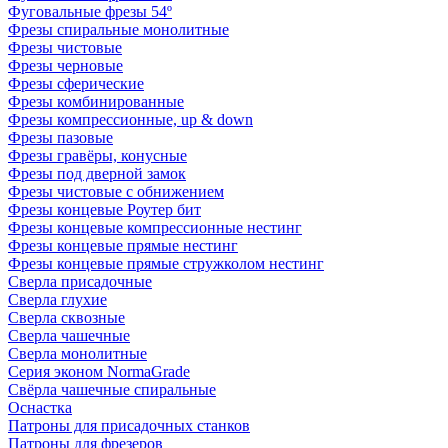
Фуговальные фрезы 54º
Фрезы спиральные монолитные
Фрезы чистовые
Фрезы черновые
Фрезы сферические
Фрезы комбинированные
Фрезы компрессионные, up & down
Фрезы пазовые
Фрезы гравёры, конусные
Фрезы под дверной замок
Фрезы чистовые с обнижением
Фрезы концевые Роутер бит
Фрезы концевые компрессионные нестинг
Фрезы концевые прямые нестинг
Фрезы концевые прямые стружколом нестинг
Сверла присадочные
Сверла глухие
Сверла сквозные
Сверла чашечные
Сверла монолитные
Серия эконом NormaGrade
Свёрла чашечные спиральные
Оснастка
Патроны для присадочных станков
Патроны для фрезеров