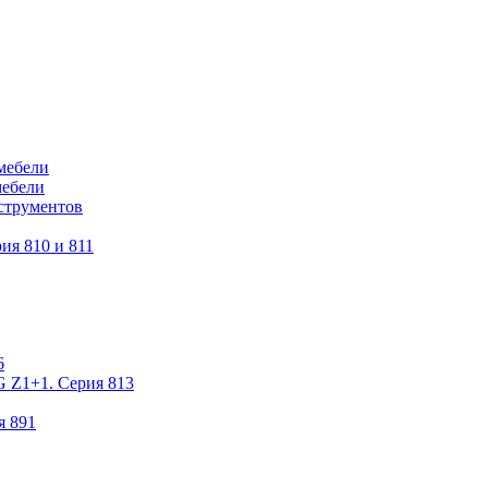
мебели
мебели
струментов
ия 810 и 811
6
 Z1+1. Серия 813
я 891