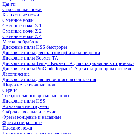
Цанги
Строгальные ножи
Бланкетные ножи
Сменные ножи
Сменные ножи Z 1
Сменные ножи Z 2
Сменные ножи Z 4
Металлообработка
Дисковые пилы HSS быстрорез
Дисковые пилы для станков орбитальной резки
Дисковые пилы Кермет ТА
Дисковые пилы Tenryu Кермет ТА для стационарных отрезных 
Дисковые пилы ProGrade Кермет ТА для стационарных отрезны
Лесопиление
Дисковые пилы для первичного лесопиления
Широкие ленточные пилы
Сервис
Твердосплавные дисковые пилы
Дисковые пилы HSS
Алмазный инструмент
Свёрла сквозные и глухие
Фрезы концевые и насадные
Фрезы спиральные
Плоские ножи
Прямые и профильные пластины