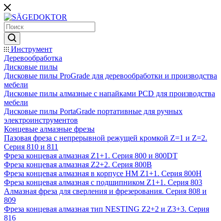
Инструмент
Деревообработка
Дисковые пилы
Дисковые пилы ProGrade для деревообработки и производства
мебели
Дисковые пилы алмазные с напайками PCD для производства
мебели
Дисковые пилы PortaGrade портативные для ручных
электроинструментов
Концевые алмазные фрезы
Пазовая фреза с непрерывной режущей кромкой Z=1 и Z=2.
Серия 810 и 811
Фреза концевая алмазная Z1+1. Серия 800 и 800DT
Фреза концевая алмазная Z2+2. Серия 800B
Фреза концевая алмазная в корпусе НМ Z1+1. Серия 800H
Фреза концевая алмазная с подшипником Z1+1. Серия 803
Алмазная фреза для сверления и фрезерования. Серия 808 и
809
Фреза концевая алмазная тип NESTING Z2+2 и Z3+3. Серия
816