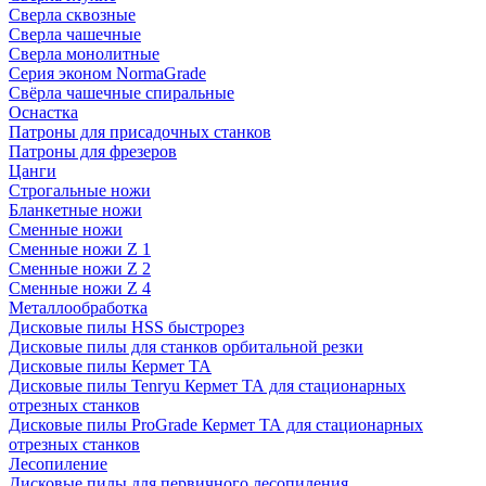
Сверла сквозные
Сверла чашечные
Сверла монолитные
Серия эконом NormaGrade
Свёрла чашечные спиральные
Оснастка
Патроны для присадочных станков
Патроны для фрезеров
Цанги
Строгальные ножи
Бланкетные ножи
Сменные ножи
Сменные ножи Z 1
Сменные ножи Z 2
Сменные ножи Z 4
Металлообработка
Дисковые пилы HSS быстрорез
Дисковые пилы для станков орбитальной резки
Дисковые пилы Кермет ТА
Дисковые пилы Tenryu Кермет ТА для стационарных
отрезных станков
Дисковые пилы ProGrade Кермет ТА для стационарных
отрезных станков
Лесопиление
Дисковые пилы для первичного лесопиления