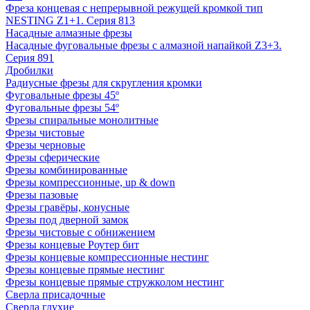
Фреза концевая с непрерывной режущей кромкой тип
NESTING Z1+1. Серия 813
Насадные алмазные фрезы
Насадные фуговальные фрезы с алмазной напайкой Z3+3.
Серия 891
Дробилки
Радиусные фрезы для скругления кромки
Фуговальные фрезы 45º
Фуговальные фрезы 54º
Фрезы спиральные монолитные
Фрезы чистовые
Фрезы черновые
Фрезы сферические
Фрезы комбинированные
Фрезы компрессионные, up & down
Фрезы пазовые
Фрезы гравёры, конусные
Фрезы под дверной замок
Фрезы чистовые с обнижением
Фрезы концевые Роутер бит
Фрезы концевые компрессионные нестинг
Фрезы концевые прямые нестинг
Фрезы концевые прямые стружколом нестинг
Сверла присадочные
Сверла глухие