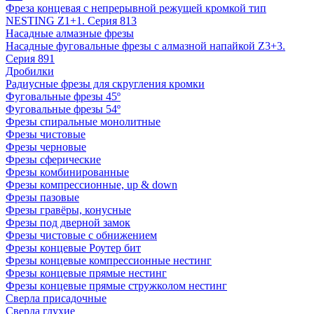
Фреза концевая с непрерывной режущей кромкой тип
NESTING Z1+1. Серия 813
Насадные алмазные фрезы
Насадные фуговальные фрезы с алмазной напайкой Z3+3.
Серия 891
Дробилки
Радиусные фрезы для скругления кромки
Фуговальные фрезы 45º
Фуговальные фрезы 54º
Фрезы спиральные монолитные
Фрезы чистовые
Фрезы черновые
Фрезы сферические
Фрезы комбинированные
Фрезы компрессионные, up & down
Фрезы пазовые
Фрезы гравёры, конусные
Фрезы под дверной замок
Фрезы чистовые с обнижением
Фрезы концевые Роутер бит
Фрезы концевые компрессионные нестинг
Фрезы концевые прямые нестинг
Фрезы концевые прямые стружколом нестинг
Сверла присадочные
Сверла глухие