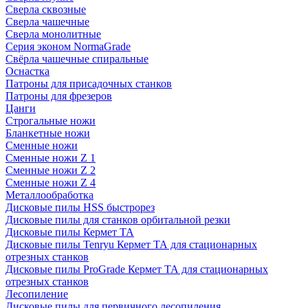
Сверла сквозные
Сверла чашечные
Сверла монолитные
Серия эконом NormaGrade
Свёрла чашечные спиральные
Оснастка
Патроны для присадочных станков
Патроны для фрезеров
Цанги
Строгальные ножи
Бланкетные ножи
Сменные ножи
Сменные ножи Z 1
Сменные ножи Z 2
Сменные ножи Z 4
Металлообработка
Дисковые пилы HSS быстрорез
Дисковые пилы для станков орбитальной резки
Дисковые пилы Кермет ТА
Дисковые пилы Tenryu Кермет ТА для стационарных
отрезных станков
Дисковые пилы ProGrade Кермет ТА для стационарных
отрезных станков
Лесопиление
Дисковые пилы для первичного лесопиления