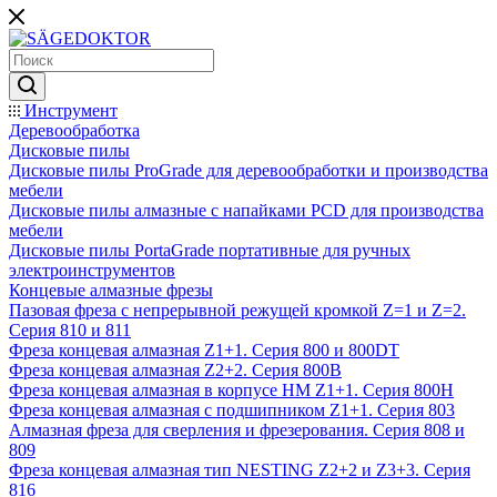
Инструмент
Деревообработка
Дисковые пилы
Дисковые пилы ProGrade для деревообработки и производства
мебели
Дисковые пилы алмазные с напайками PCD для производства
мебели
Дисковые пилы PortaGrade портативные для ручных
электроинструментов
Концевые алмазные фрезы
Пазовая фреза с непрерывной режущей кромкой Z=1 и Z=2.
Серия 810 и 811
Фреза концевая алмазная Z1+1. Серия 800 и 800DT
Фреза концевая алмазная Z2+2. Серия 800B
Фреза концевая алмазная в корпусе НМ Z1+1. Серия 800H
Фреза концевая алмазная с подшипником Z1+1. Серия 803
Алмазная фреза для сверления и фрезерования. Серия 808 и
809
Фреза концевая алмазная тип NESTING Z2+2 и Z3+3. Серия
816