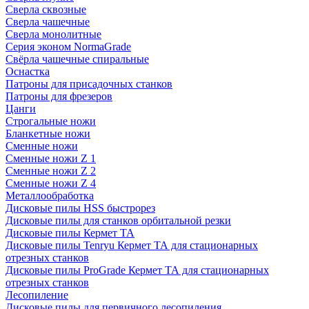
Сверла сквозные
Сверла чашечные
Сверла монолитные
Серия эконом NormaGrade
Свёрла чашечные спиральные
Оснастка
Патроны для присадочных станков
Патроны для фрезеров
Цанги
Строгальные ножи
Бланкетные ножи
Сменные ножи
Сменные ножи Z 1
Сменные ножи Z 2
Сменные ножи Z 4
Металлообработка
Дисковые пилы HSS быстрорез
Дисковые пилы для станков орбитальной резки
Дисковые пилы Кермет ТА
Дисковые пилы Tenryu Кермет ТА для стационарных
отрезных станков
Дисковые пилы ProGrade Кермет ТА для стационарных
отрезных станков
Лесопиление
Дисковые пилы для первичного лесопиления