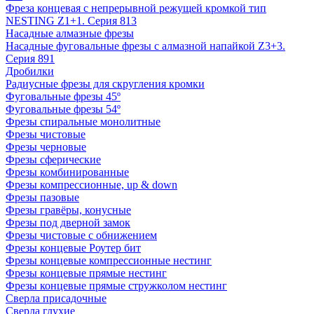
Фреза концевая с непрерывной режущей кромкой тип
NESTING Z1+1. Серия 813
Насадные алмазные фрезы
Насадные фуговальные фрезы с алмазной напайкой Z3+3.
Серия 891
Дробилки
Радиусные фрезы для скругления кромки
Фуговальные фрезы 45º
Фуговальные фрезы 54º
Фрезы спиральные монолитные
Фрезы чистовые
Фрезы черновые
Фрезы сферические
Фрезы комбинированные
Фрезы компрессионные, up & down
Фрезы пазовые
Фрезы гравёры, конусные
Фрезы под дверной замок
Фрезы чистовые с обнижением
Фрезы концевые Роутер бит
Фрезы концевые компрессионные нестинг
Фрезы концевые прямые нестинг
Фрезы концевые прямые стружколом нестинг
Сверла присадочные
Сверла глухие