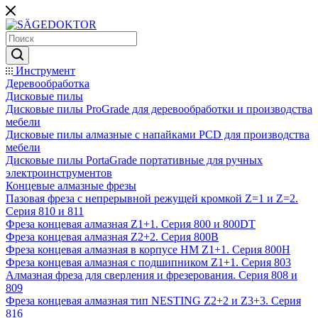
Инструмент
Деревообработка
Дисковые пилы
Дисковые пилы ProGrade для деревообработки и производства
мебели
Дисковые пилы алмазные с напайками PCD для производства
мебели
Дисковые пилы PortaGrade портативные для ручных
электроинструментов
Концевые алмазные фрезы
Пазовая фреза с непрерывной режущей кромкой Z=1 и Z=2.
Серия 810 и 811
Фреза концевая алмазная Z1+1. Серия 800 и 800DT
Фреза концевая алмазная Z2+2. Серия 800B
Фреза концевая алмазная в корпусе НМ Z1+1. Серия 800H
Фреза концевая алмазная с подшипником Z1+1. Серия 803
Алмазная фреза для сверления и фрезерования. Серия 808 и
809
Фреза концевая алмазная тип NESTING Z2+2 и Z3+3. Серия
816